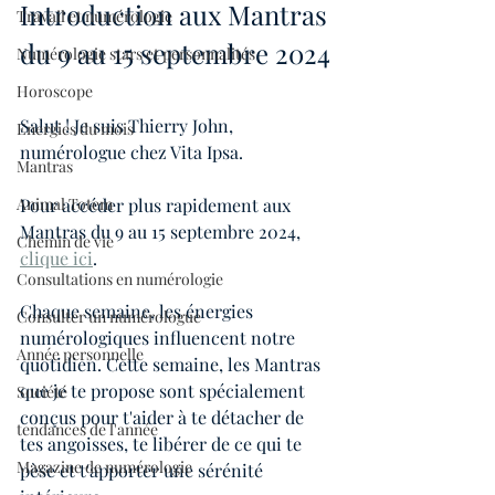
Introduction aux Mantras 
Travail et numérologie
du 9 au 15 septembre 2024
Numérologie stars et personnalités
Horoscope
Salut ! Je suis Thierry John, 
Energies du mois
numérologue chez Vita Ipsa.
Mantras
Animal Totem
Pour accéder plus rapidement aux 
Mantras du 9 au 15 septembre 2024, 
Chemin de vie
clique ici
.
Consultations en numérologie
Chaque semaine, les énergies 
Consulter un numérologue
numérologiques influencent notre 
Année personnelle
quotidien. Cette semaine, les Mantras 
que je te propose sont spécialement 
Société
conçus pour t'aider à te détacher de 
tendances de l'année
tes angoisses, te libérer de ce qui te 
Magazine de numérologie
pèse et t'apporter une sérénité 