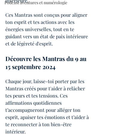
intérieure.
Podcast aventures et numérologie
Ces Mantras sont conçus pour aligner 
ton esprit et tes actions avec les 
énergies universelles, tout en te 
guidant vers un état de paix intérieure 
et de légèreté d'esprit.
Découvre les Mantras du 9 au 
15 septembre 2024
Chaque jour, laisse-toi porter par les 
Mantras créés pour t'aider à relâcher 
tes peurs et tes tensions. Ces 
affirmations quotidiennes 
t’accompagneront pour alléger ton 
esprit, apaiser tes émotions et t’aider à 
te reconnecter à ton bien-être 
intérieur.