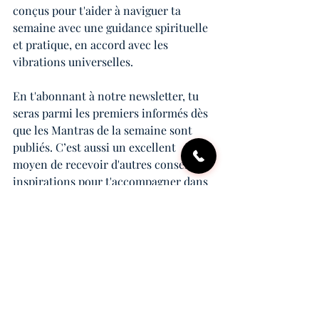
conçus pour t'aider à naviguer ta 
semaine avec une guidance spirituelle 
et pratique, en accord avec les 
vibrations universelles.
En t'abonnant à notre newsletter, tu 
seras parmi les premiers informés dès 
que les Mantras de la semaine sont 
publiés. C’est aussi un excellent 
moyen de recevoir d'autres conseils et 
inspirations pour t'accompagner dans 
ton développement personnel tout au 
long de l'année.
Puissent ces mantras t'apporter clarté, 
inspiration et équilibre tout au long de 
la semaine. En te connectant chaque 
jour à ces énergies, tu peux cultiver un 
état d'esprit positif et aligné avec tes 