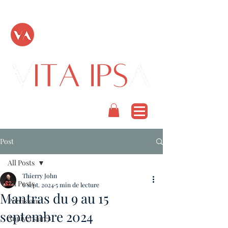
TOUT PASSE
PODCAST
Post
All Posts
Thierry John
All Posts
6 sept. 2024
5 min de lecture
Mantras du 9 au 15
Prévisions
septembre 2024
Anniversaires