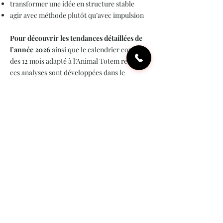
transformer une idée en structure stable
agir avec méthode plutôt qu’avec impulsion
Pour découvrir les tendances détaillées de
l’année 2026
ainsi que le calendrier complet
des 12 mois adapté à l’Animal Totem renard,
ces analyses sont développées dans le
magazine de la numérologie Vita Ipsa,
disponible en format numérique
.
Aller plus loin avec
l'Animal Totem Renard
Consultez la page principale
Animal Totem
de la numérologie
pour découvrir les 13
profils.
Utilisez
les calculateurs gratuits
pour
identifier votre chemin de vie.