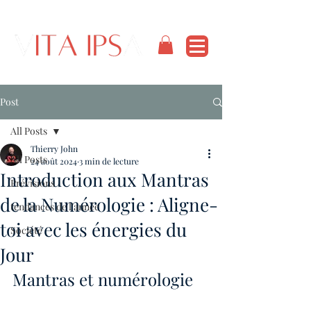
Post
All Posts
Thierry John
All Posts
24 août 2024
3 min de lecture
Introduction aux Mantras
Prévisions
de la Numérologie : Aligne-
tendances de l'année
toi avec les énergies du
Société
Jour
Mantras et numérologie 