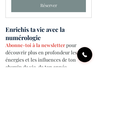
Réserver
Enrichis ta vie avec la 
numérologie
Abonne-toi à la newsletter
 pour 
découvrir plus en profondeur les 
énergies et les influences de ton 
chemin de vie, de ton année 
personnelle ou de tes nombres.
Suis-moi sur Instagram
 pour des 
mises à jour régulières et des conseils 
numérologiques inspirants.
Prends rendez-vous 
pour une 
consultation en présentiel ou en 
visioconférence et enrichis ta vie 
grâce à la sagesse des nombres.