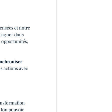
ensées et notre 
mpagner dans 
s opportunités, 
ynchroniser 
es actions avec 
ransformation 
 ton pouvoir 