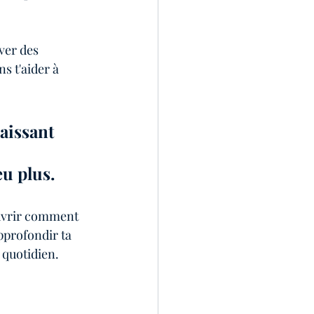
ver des 
s t'aider à 
aissant 
u plus.
ouvrir comment 
approfondir ta 
 quotidien.