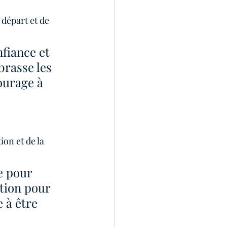
départ et de 
fiance et 
brasse les 
ourage à 
on et de la 
e pour 
ation pour 
 à être 