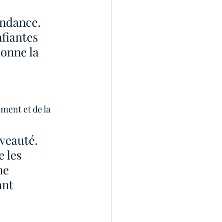
fiantes 
onne la 
ment et de la 
uveauté. 
 les 
me 
nt 