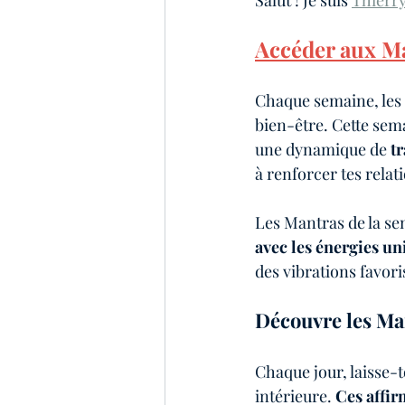
Salut ! Je suis 
Thierr
tendances de l'année
Maga
Accéder aux Ma
Chaque semaine, les 
bien-être. Cette sem
une dynamique de 
t
à renforcer tes relati
Les Mantras de la se
avec les énergies un
des vibrations favoris
Découvre les Ma
Chaque jour, laisse-t
intérieure. 
Ces affi