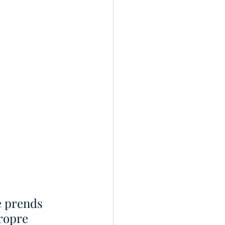
e prends 
ropre 