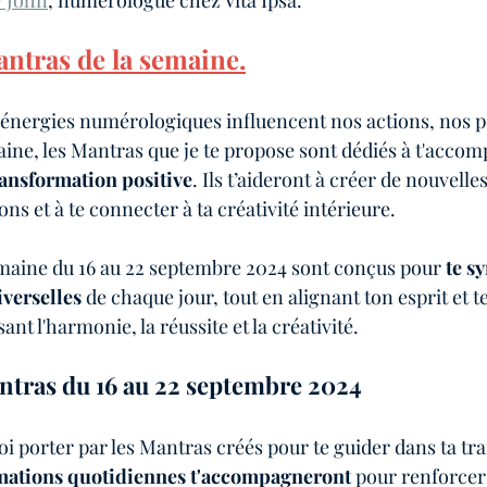
y John
, numérologue chez Vita Ipsa.
zine de numérologie
Podcast aventures et numérologie
ntras de la semaine.
énergies numérologiques influencent nos actions, nos p
aine, les Mantras que je te propose sont dédiés à t'acco
ransformation positive
. Ils t’aideront à créer de nouvelle
ons et à te connecter à ta créativité intérieure.
maine du 16 au 22 septembre 2024 sont conçus pour 
te s
iverselles
 de chaque jour, tout en alignant ton esprit et t
ant l'harmonie, la réussite et la créativité.
ntras du 16 au 22 septembre 2024
oi porter par les Mantras créés pour te guider dans ta t
rmations quotidiennes t'accompagneront
 pour renforcer