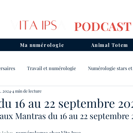
PODCAST
Ma numérologie
Animal Totem
rsaires
Travail et numérologie
Numérologie stars et
t. 2024
4 min de lecture
ois
Mantras
Animal Totem
Chemin de vie
du 16 au 22 septembre 20
 aux Mantras du 16 au 22 septembre 
Consulter un numérologue
Année personnelle