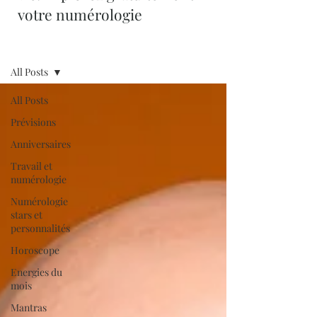
votre numérologie
Blog
All Posts
All Posts
Prévisions
Anniversaires
Travail et
numérologie
Numérologie
stars et
personnalités
Horoscope
Energies du
mois
Mantras