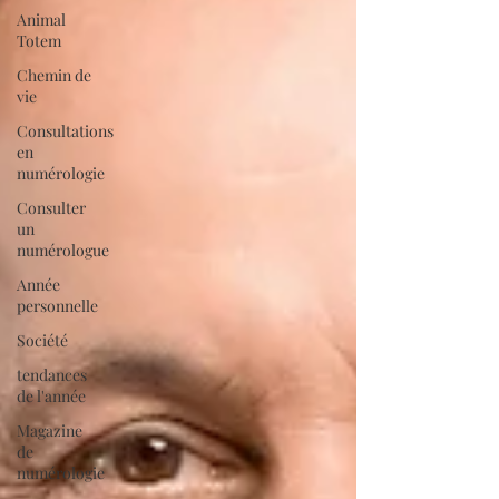
Animal
Totem
Chemin de
vie
Consultations
en
numérologie
Consulter
un
numérologue
Année
personnelle
Société
tendances
de l'année
Magazine
de
numérologie