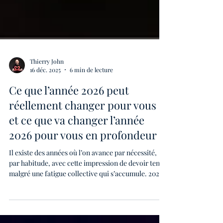
Thierry John
16 déc. 2025
6 min de lecture
Ce que l’année 2026 peut
réellement changer pour vous —
et ce que va changer l’année
2026 pour vous en profondeur
Il existe des années où l’on avance par nécessité,
par habitude, avec cette impression de devoir tenir
malgré une fatigue collective qui s’accumule. 2025 a
été l’une de ces années : dense, chaotique, marquée
par l’instabilité économique, les tensions
politiques, l’essoufflement social et les inquiétudes