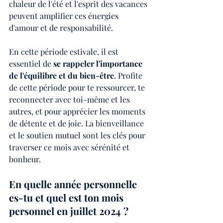
chaleur de l'été et l'esprit des vacances 
peuvent amplifier ces énergies 
d'amour et de responsabilité.
En cette période estivale, il est 
essentiel de 
se rappeler l'importance 
de l'équilibre et du bien-être
. Profite 
de cette période pour te ressourcer, te 
reconnecter avec toi-même et les 
autres, et pour apprécier les moments 
de détente et de joie. La bienveillance 
et le soutien mutuel sont les clés pour 
traverser ce mois avec sérénité et 
bonheur.
En quelle année personnelle 
es-tu et quel est ton mois 
personnel en juillet 2024 ?