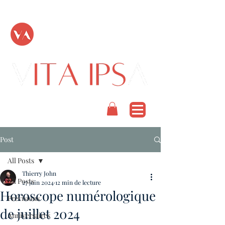
TOUT PASSE
PODCAST
Post
All Posts
Thierry John
All Posts
27 juin 2024
12 min de lecture
Horoscope numérologique
Prévisions
de juillet 2024
Anniversaires