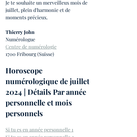
Je te souhaite un merveilleux mois de 
juillet, plein d'harmonie et de 
moments précieux.
Thierry John
Numérologue
Centre de numérologie
1700 Fribourg (Suisse)
Horoscope 
numérologique de juillet 
2024 | Détails Par année 
personnelle et mois 
personnels 
Si tu es en année personnelle 1
Si tu es en année personnelle 2