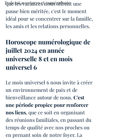
Podcast aventures et numérologie
que les vacances nous offrent une 
pause bien méritée, c'est le moment 
idéal pour se concentrer sur la famille, 
les amis et les relations personnelles.
Horoscope numérologique de 
juillet 2024 en année 
universelle 8 et en mois 
universel 6
Le mois universel 6 nous invite à créer 
un environnement de paix et de 
bienveillance autour de nous. 
C'est 
une période propice pour renforcer 
nos liens
, que ce soit en organisant 
des réunions familiales, en passant du 
temps de qualité avec nos proches ou 
en prenant soin de notre foyer. La 