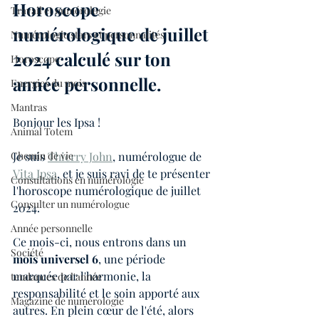
Horoscope 
Travail et numérologie
numérologique de juillet 
Numérologie stars et personnalités
2024 calculé sur ton 
Horoscope
année personnelle.
Energies du mois
Mantras
Bonjour les Ipsa !
Animal Totem
Chemin de vie
Je suis 
Thierry John
, numérologue de 
Vita Ipsa
, et je suis ravi de te présenter 
Consultations en numérologie
l'horoscope numérologique de juillet 
Consulter un numérologue
2024.
Année personnelle
Ce mois-ci, nous entrons dans un 
Société
mois universel 6
, une période 
marquée par l'harmonie, la 
tendances de l'année
responsabilité et le soin apporté aux 
Magazine de numérologie
autres. En plein cœur de l'été, alors 