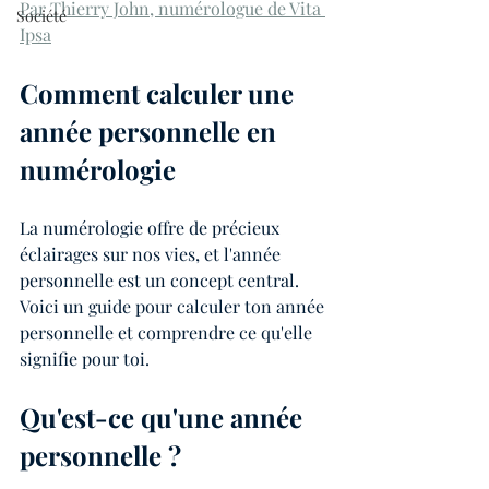
Par Thierry John, numérologue de Vita 
Société
Ipsa
Comment calculer une 
année personnelle en 
numérologie
La numérologie offre de précieux 
éclairages sur nos vies, et l'année 
personnelle est un concept central. 
Voici un guide pour calculer ton année 
personnelle et comprendre ce qu'elle 
signifie pour toi.
Qu'est-ce qu'une année 
personnelle ?