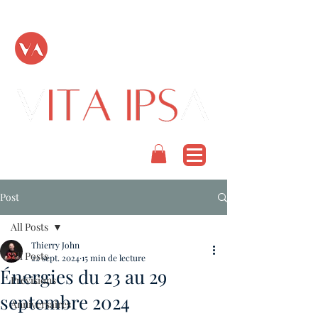
TOUT PASSE
PODCAST
Post
All Posts
Thierry John
All Posts
22 sept. 2024
15 min de lecture
Énergies du 23 au 29
Prévisions
septembre 2024
Anniversaires