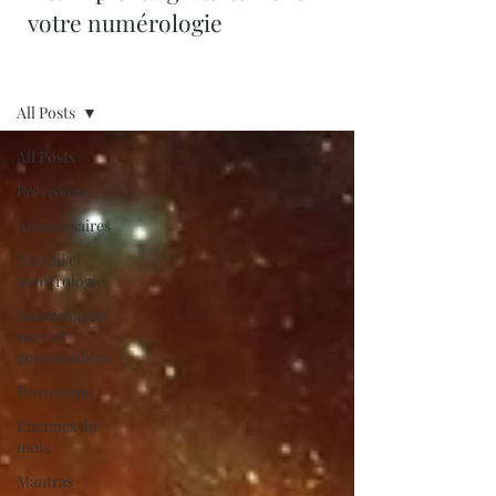
votre numérologie
Blog
All Posts
All Posts
Prévisions
Anniversaires
Travail et
numérologie
Numérologie
stars et
personnalités
Horoscope
Energies du
mois
Mantras