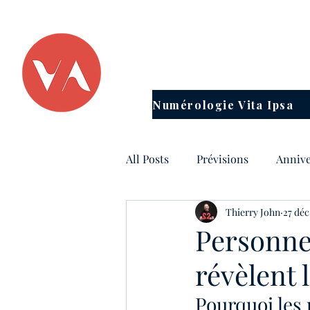
TOUT PASSE
Numérologie Vita Ipsa
All Posts
Prévisions
Annive
Thierry John
27 déc
Horoscope
Energies du m
Personnes
révèlent 
Consultations en numérologie
Pourquoi les 