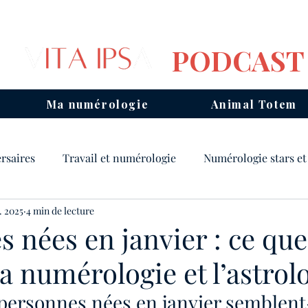
PODCAST
Ma numérologie
Animal Totem
rsaires
Travail et numérologie
Numérologie stars et
. 2025
4 min de lecture
ois
Mantras
Animal Totem
Chemin de vie
 nées en janvier : ce que
la numérologie et l’astrol
Consulter un numérologue
Année personnelle
personnes nées en janvier semblent-