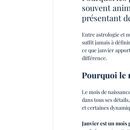
souvent animé
tendances de l'année
Maga
présentant de
Entre astrologie et 
suffit jamais à défin
ce que janvier apport
différence.
Pourquoi le 
Le mois de naissance
dans tous ses détails
et certaines dynami
Janvier est un mois p