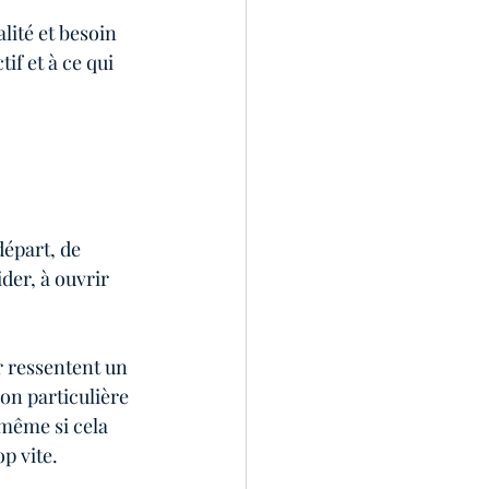
ité et besoin 
if et à ce qui 
épart, de 
ider, à ouvrir 
 ressentent un 
ion particulière 
 même si cela 
p vite.