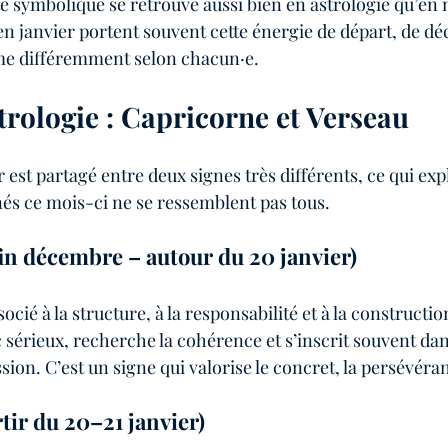
tte symbolique se retrouve aussi bien en astrologie qu’en
 janvier portent souvent cette énergie de départ, de déci
ime différemment selon chacun·e.
strologie : Capricorne et Verseau
r est partagé entre deux signes très différents, ce qui exp
nés ce mois-ci ne se ressemblent pas tous.
in décembre – autour du 20 janvier)
cié à la structure, à la responsabilité et à la construction
 sérieux, recherche la cohérence et s’inscrit souvent dan
sion. C’est un signe qui valorise le concret, la persévéranc
tir du 20–21 janvier)