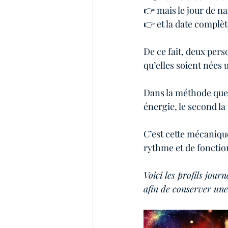
👉 mais le jour de 
👉 et la date complèt
De ce fait, deux per
qu’elles soient nées u
Dans la méthode que j
énergie, le second la
C’est cette mécaniqu
rythme et de foncti
Voici les profils jour
afin de conserver une 