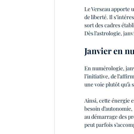
Le Verseau apporte u
de liberté. Il s’intér
sort des cadres établ
Dès l’astrologie, jan
Janvier en n
En numérologie, janv
l’initiative, de l’aff
une voie plutôt qu’à 
Ainsi, cette énergie
besoin d’autonomie, d
au démarrage des proj
peut parfois s’accom