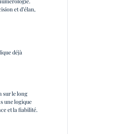
 numérologie. 
sion et d’élan, 
lique déjà 
 sur le long 
s une logique 
e et la fiabilité.