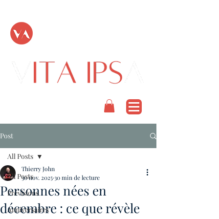
TOUT PASSE
PODCAST
Post
All Posts
Thierry John
All Posts
30 nov. 2025
30 min de lecture
Personnes nées en
Prévisions
décembre : ce que révèle
Anniversaires