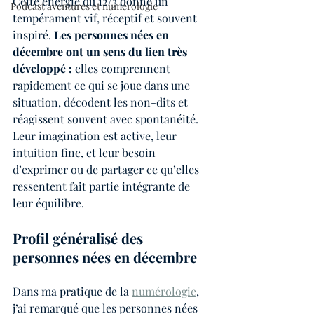
Cette énergie du 12/3 donne un 
Podcast aventures et numérologie
tempérament vif, réceptif et souvent 
inspiré. 
Les personnes nées en 
décembre ont un sens du lien très 
développé :
 elles comprennent 
rapidement ce qui se joue dans une 
situation, décodent les non-dits et 
réagissent souvent avec spontanéité. 
Leur imagination est active, leur 
intuition fine, et leur besoin 
d’exprimer ou de partager ce qu’elles 
ressentent fait partie intégrante de 
leur équilibre.
Profil généralisé des 
personnes nées en décembre
Dans ma pratique de la 
numérologie
, 
j’ai remarqué que les personnes nées 