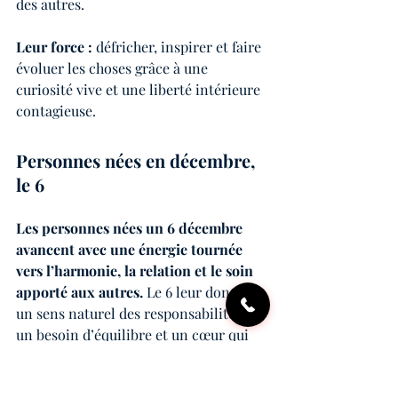
des autres.
Leur force :
 défricher, inspirer et faire 
évoluer les choses grâce à une 
curiosité vive et une liberté intérieure 
contagieuse.
Personnes nées en décembre, 
le 6
Les personnes nées un 6 décembre 
avancent avec une énergie tournée 
vers l’harmonie,
la relation et le soin 
apporté aux autres.
 Le 6 leur donne 
un sens naturel des responsabilités, 
un besoin d’équilibre et un cœur qui 
répond vite à l’injustice ou au 
désordre. Elles cherchent à apaiser, à 