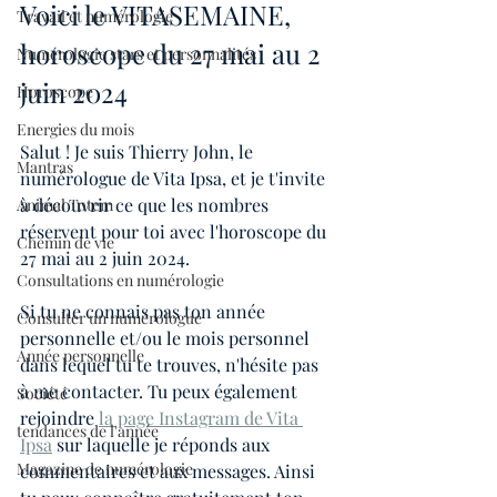
Voici le VITASEMAINE, 
Travail et numérologie
horoscope du 27 mai au 2 
Numérologie stars et personnalités
juin 2024
Horoscope
Energies du mois
Salut ! Je suis Thierry John, le 
Mantras
numérologue de Vita Ipsa, et je t'invite 
à découvrir ce que les nombres 
Animal Totem
réservent pour toi avec l'horoscope du 
Chemin de vie
27 mai au 2 juin 2024.
Consultations en numérologie
Si tu ne connais pas ton année 
Consulter un numérologue
personnelle et/ou le mois personnel 
Année personnelle
dans lequel tu te trouves, n'hésite pas 
à me contacter. Tu peux également 
Société
rejoindre 
la page Instagram de Vita 
tendances de l'année
Ipsa
 sur laquelle je réponds aux 
Magazine de numérologie
commentaires et aux messages. Ainsi 