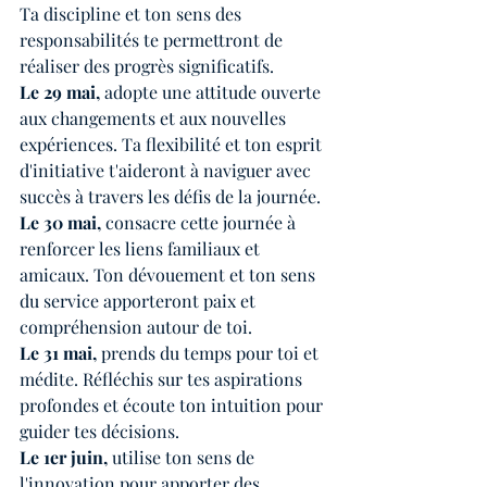
Ta discipline et ton sens des 
responsabilités te permettront de 
réaliser des progrès significatifs.
Le 29 mai,
 adopte une attitude ouverte 
aux changements et aux nouvelles 
expériences. Ta flexibilité et ton esprit 
d'initiative t'aideront à naviguer avec 
succès à travers les défis de la journée.
Le 30 mai,
 consacre cette journée à 
renforcer les liens familiaux et 
amicaux. Ton dévouement et ton sens 
du service apporteront paix et 
compréhension autour de toi.
Le 31 mai,
 prends du temps pour toi et 
médite. Réfléchis sur tes aspirations 
profondes et écoute ton intuition pour 
guider tes décisions.
Le 1er juin, 
utilise ton sens de 
l'innovation pour apporter des 