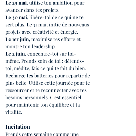
Le 29 mai, 
utilise ton ambition pour 
avancer dans tes projets. 
Le 30 mai,
 libère-toi de ce qui ne te 
sert plus. Le 31 mai, initie de nouveaux 
projets avec créativité et énergie.
Le 1er juin, 
maximise tes efforts et 
montre ton leadership. 
Le 2 juin,
 concentre-toi sur toi-
même. Prends soin de toi : détends-
toi, médite, fais ce qui te fait du bien. 
Recharge tes batteries pour repartir de 
plus belle. Utilise cette journée pour te 
ressourcer et te reconnecter avec tes 
besoins personnels. C'est essentiel 
pour maintenir ton équilibre et ta 
vitalité.
Incitation
Prends cette semaine comme une 