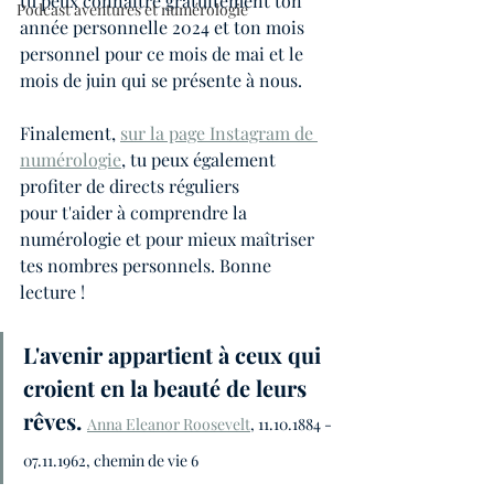
tu peux connaître gratuitement ton 
Podcast aventures et numérologie
année personnelle 2024 et ton mois 
personnel pour ce mois de mai et le 
mois de juin qui se présente à nous. 
Finalement, 
sur la page Instagram de 
numérologie
, tu peux également 
profiter de directs réguliers 
pour t'aider à comprendre la 
numérologie et pour mieux maîtriser 
tes nombres personnels. Bonne 
lecture !
L'avenir appartient à ceux qui 
croient en la beauté de leurs 
rêves.
Anna Eleanor Roosevelt
, 11.10.1884 - 
07.11.1962, chemin de vie 6