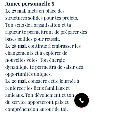
Année personnelle 8
Le 27 mai, 
mets en place des 
structures solides pour tes projets. 
Ton sens de l'organisation et ta 
rigueur te permettront de préparer des 
bases solides pour réussir.
Le 28 mai,
 continue à embrasser les 
changements et à explorer de 
nouvelles voies. Ton énergie 
dynamique te permettra de saisir des 
opportunités uniques.
Le 29 mai, 
consacre cette journée à 
renforcer les liens familiaux et 
amicaux. Ton dévouement et ton sens 
du service apporteront paix et 
compréhension autour de toi.
Le 30 mai,
 prends du temps pour toi et 
médite. Réfléchis sur tes aspirations 
profondes et écoute ton intuition pour 