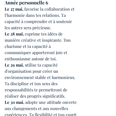
Année personnelle 6
Le 27 mai,
 favorise la collaboration et 
l'harmonie dans tes relations. Ta 
capacité à comprendre et à soutenir 
les autres sera précieuse.
Le 28 mai,
 exprime tes idées de 
manière créative et inspirante. Ton 
charisme et ta capacité à 
communiquer apporteront joie et 
enthousiasme autour de toi.
Le 29 mai,
 utilise ta capacité 
d'organisation pour créer un 
environnement stable et harmonieux. 
Ta discipline et ton sens des 
responsabilités te permettront de 
réaliser des progrès significatifs.
Le 30 mai,
 adopte une attitude ouverte 
aux changements et aux nouvelles 
expériences. Ta flexibilité et ton esprit 