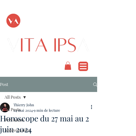
TOUT PASSE
PODCAST
Post
All Posts
Thierry John
All Posts
24 mai 2024
9 min de lecture
Horoscope du 27 mai au 2
Prévisions
juin 2024
Anniversaires