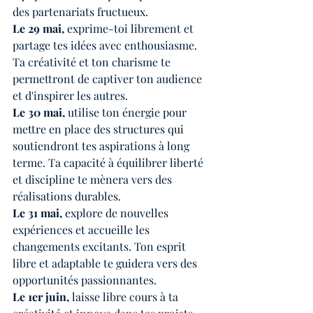
des partenariats fructueux.
Le 29 mai,
 exprime-toi librement et 
partage tes idées avec enthousiasme. 
Ta créativité et ton charisme te 
permettront de captiver ton audience 
et d'inspirer les autres.
Le 30 mai, 
utilise ton énergie pour 
mettre en place des structures qui 
soutiendront tes aspirations à long 
terme. Ta capacité à équilibrer liberté 
et discipline te mènera vers des 
réalisations durables.
Le 31 mai,
 explore de nouvelles 
expériences et accueille les 
changements excitants. Ton esprit 
libre et adaptable te guidera vers des 
opportunités passionnantes.
Le 1er juin, 
laisse libre cours à ta 