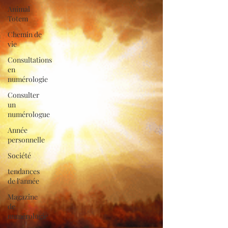
Animal
Totem
Chemin de
vie
Consultations
en
numérologie
Consulter
un
numérologue
Année
personnelle
Société
tendances
de l'année
Magazine
de
numérologie