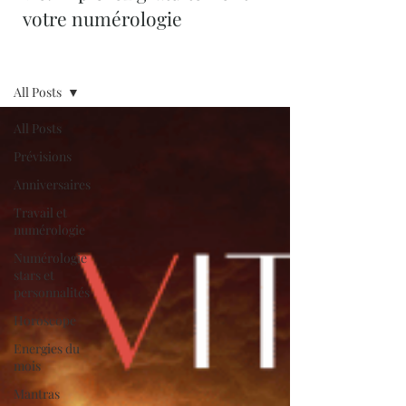
votre numérologie
Blog
All Posts
All Posts
Prévisions
Anniversaires
Travail et
numérologie
Numérologie
stars et
personnalités
Horoscope
Energies du
mois
Mantras