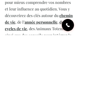
propose chaque semaine des contenus
pour mieux comprendre vos nombres
et leur influence au quotidien. Vous y
découvrirez des clés autour du
chemin
de vie
, de l’
année personnelle
,
des
cycles de vie
, des Animaux Totems,
ainsi que des conseils pour intégrer la
numérologie gratuite dans votre vie
personnelle et professionnelle.
Tous nos articles sont en accès libre.
Le contenu proposé ici fait partie de
notre volonté de rendre la
numérologie accessible à toutes et
tous.
Pour ne rien manquer,
inscrivez-vous