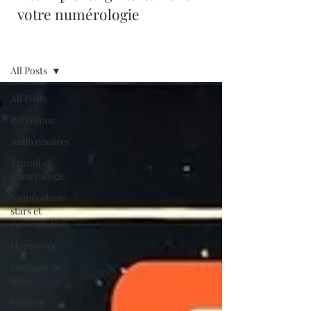
votre numérologie
Blog
All Posts
All Posts
Prévisions
Anniversaires
Travail et
numérologie
Numérologie
stars et
personnalités
Horoscope
Energies du
mois
Mantras