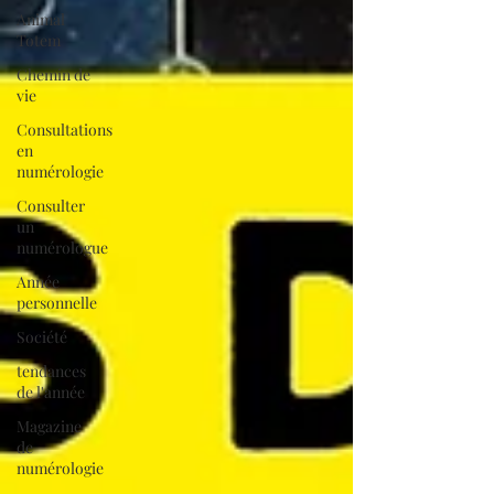
Animal
Totem
Chemin de
vie
Consultations
en
numérologie
Consulter
un
numérologue
Année
personnelle
Société
tendances
de l'année
Magazine
de
numérologie