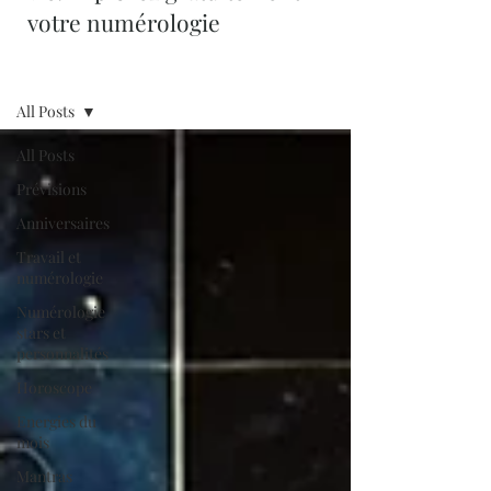
votre numérologie
Blog
All Posts
All Posts
Prévisions
Anniversaires
Travail et
numérologie
Numérologie
stars et
personnalités
Horoscope
Energies du
mois
Mantras