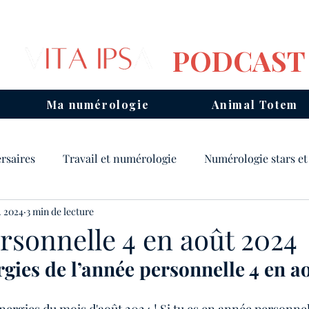
PODCAST
Ma numérologie
Animal Totem
rsaires
Travail et numérologie
Numérologie stars et
l. 2024
3 min de lecture
ois
Mantras
Animal Totem
Chemin de vie
rsonnelle 4 en août 2024
rgies de l’année personnelle 4 en a
Consulter un numérologue
Année personnelle