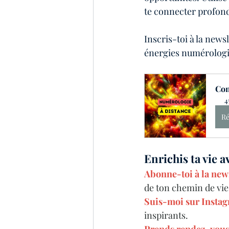
te connecter profond
Inscris-toi à la newsl
énergies numérologiq
Con
4
Ré
Enrichis ta vie 
Abonne-toi à la new
de ton chemin de vie
Suis-moi sur Insta
inspirants.