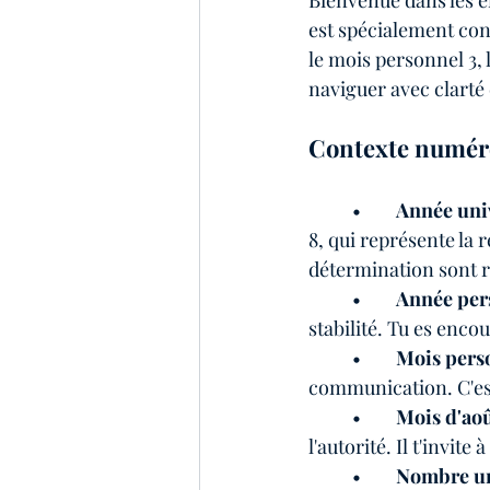
Bienvenue dans les én
tendances de l'année
Maga
est spécialement con
le mois personnel 3, 
naviguer avec clarté 
Contexte numéro
	•	
Année univ
8, qui représente la r
détermination sont r
	•	
Année pers
stabilité. Tu es enco
	•	
Mois perso
communication. C'est
	•	
Mois d'août
l'autorité. Il t'invit
	•	
Nombre uni