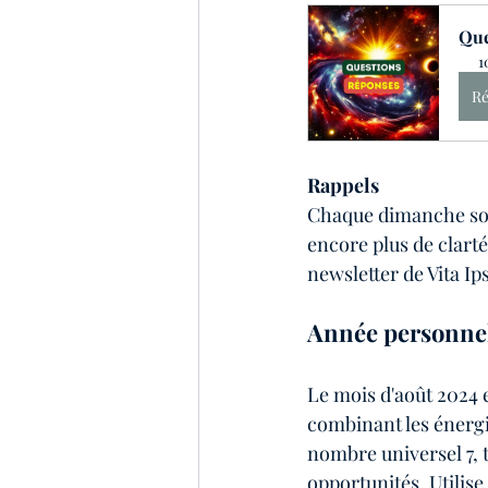
Que
1
Ré
Rappels
Chaque dimanche soir,
encore plus de clarté
newsletter de Vita Ip
Année personnell
Le mois d'août 2024 e
combinant les énergie
nombre universel 7, t
opportunités. Utilise