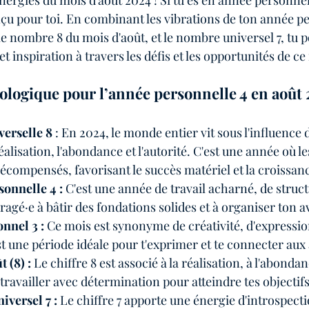
ergies du mois d'août 2024 ! Si tu es en année personnelle
zine de numérologie
Podcast aventures et numérologie
çu pour toi. En combinant les vibrations de ton année pe
le nombre 8 du mois d'août, et le nombre universel 7, tu 
et inspiration à travers les défis et les opportunités de ce
logique pour l’année personnelle 4 en août
erselle 8 
: En 2024, le monde entier vit sous l'influence d
éalisation, l'abondance et l'autorité. C'est une année où les
écompensés, favorisant le succès matériel et la croissan
onnelle 4 : 
C'est une année de travail acharné, de struct
uragé·e à bâtir des fondations solides et à organiser ton a
nnel 3 :
 Ce mois est synonyme de créativité, d'expressio
 une période idéale pour t'exprimer et te connecter aux 
 (8) :
 Le chiffre 8 est associé à la réalisation, à l'abondan
e à travailler avec détermination pour atteindre tes objectifs
versel 7 :
 Le chiffre 7 apporte une énergie d'introspecti