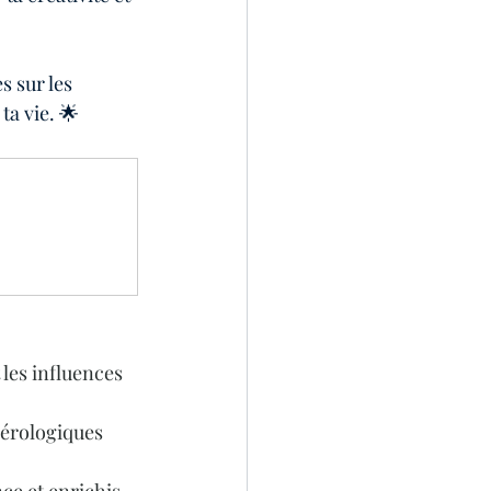
s sur les 
ta vie. 🌟
les influences 
mérologiques 