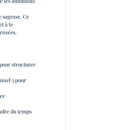
e tes ambitions 
 sagesse. Ce 
 à te 
pensées.
 pour structurer 
nnel 3 pour 
vec 
ndre du temps 