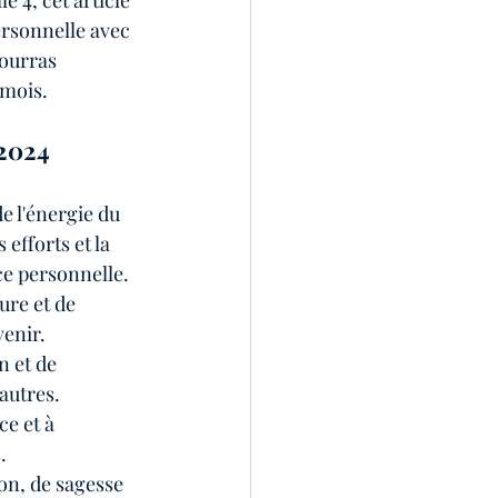
 4, cet article 
rsonnelle avec 
pourras 
 mois.
 2024
e l'énergie du 
 efforts et la 
ce personnelle.
ure et de 
venir.
n et de 
autres.
ce et à 
.
on, de sagesse 