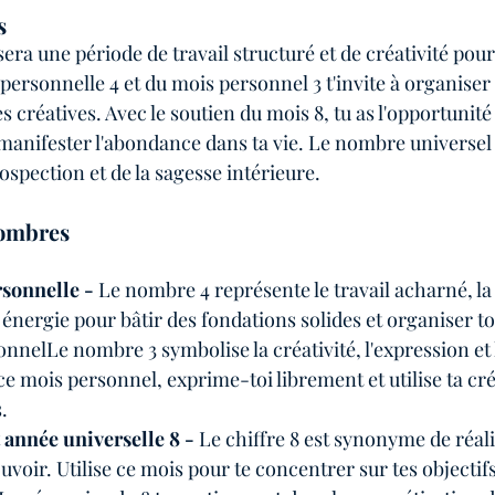
s
era une période de travail structuré et de créativité pour 
ersonnelle 4 et du mois personnel 3 t'invite à organiser t
s créatives. Avec le soutien du mois 8, tu as l'opportunité
 manifester l'abondance dans ta vie. Le nombre universel 7
rospection et de la sagesse intérieure.
nombres
sonnelle - 
Le nombre 4 représente le travail acharné, la 
te énergie pour bâtir des fondations solides et organiser t
nnelLe nombre 3 symbolise la créativité, l'expression et 
 mois personnel, exprime-toi librement et utilise ta créa
.
t année universelle 8 -
 Le chiffre 8 est synonyme de réali
voir. Utilise ce mois pour te concentrer sur tes objectifs 