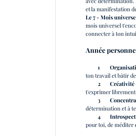
avec détermination. 
et la manifestation d
Le 7 - Mois universel
mois universel t'enc
connecter à ton intui
Année personnell
1	Organisati
ton travail et bâtir d
2	Créativit
t'exprimer librement e
3	Concentra
détermination et à te
4	Introspec
pour toi, de méditer 