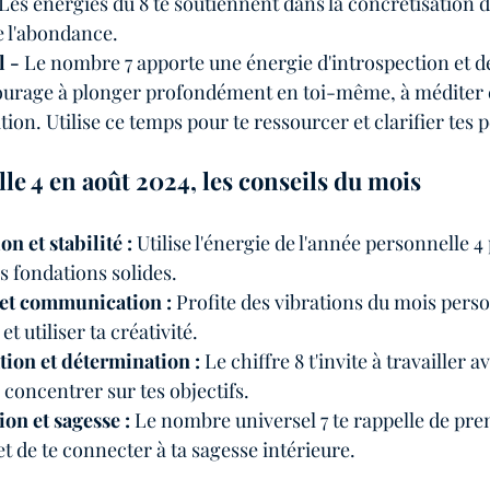
Les énergies du 8 te soutiennent dans la concrétisation d
e l'abondance.
 - 
Le nombre 7 apporte une énergie d'introspection et de
ourage à plonger profondément en toi-même, à méditer et
tion. Utilise ce temps pour te ressourcer et clarifier tes 
e 4 en août 2024, les conseils du mois
on et stabilité : 
Utilise l'énergie de l'année personnelle 4
es fondations solides.
é et communication : 
Profite des vibrations du mois perso
t utiliser ta créativité.
tion et détermination : 
Le chiffre 8 t'invite à travailler a
 concentrer sur tes objectifs.
tion et sagesse : 
Le nombre universel 7 te rappelle de pre
et de te connecter à ta sagesse intérieure.