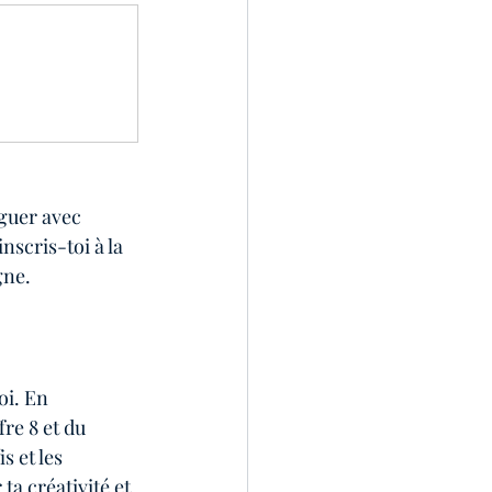
guer avec 
scris-toi à la 
gne.
oi. En 
re 8 et du 
s et les 
ta créativité et 