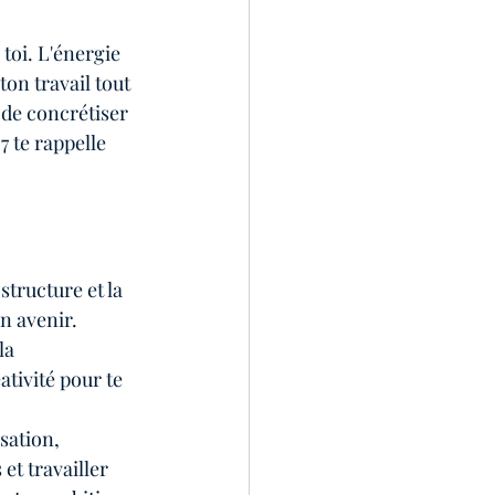
toi. L'énergie 
on travail tout 
 de concrétiser 
 te rappelle 
structure et la 
on avenir.
la 
tivité pour te 
sation, 
et travailler 